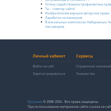
Успеху содействовала профилактика пр
Ты - соавтор сайта!
Изобретателям вернули авторское право
Заработок на каникулах
В вокзальных комплексах Набережные Ч
пассажиров.
Личный кабинет
Сервисы
Войти на сайт
Справочник компани
Зарегистрироваться
Знакомства
Бугульма
© 2008-2026 . Все права защищены.
При использовании материалов сайта ссылка на сай