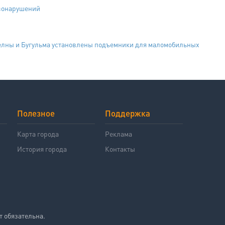
авонарушений
елны и Бугульма установлены подъемники для маломобильных
Полезное
Поддержка
й
Карта города
Реклама
История города
Контакты
т обязательна.