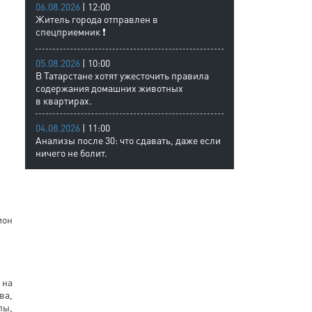
06.08.2026
| 12:00
Житель города отправлен в
спецприемник ❗
05.08.2026
| 10:00
В Татарстане хотят ужесточить правила
содержания домашних животных
в квартирах.
04.08.2026
| 11:00
Анализы после 30: что сдавать, даже если
ничего не болит.
ион
 на
ва,
пы,