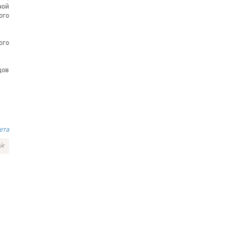
чой
ого
ого
дов
ета