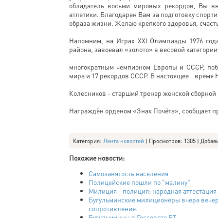
обладатель восьми мировых рекордов, Вы в
атлетики. Благодарен Вам за подготовку спорт
образа жизни. Желаю крепкого здоровья, счасть
Напомним, на Играх XXI Олимпиады 1976 года
района, завоевал «золото» в весовой категори
многократным чемпионом Европы и СССР, побе
мира и 17 рекордов СССР. В настоящее время 
Колесников - старший тренер женской сборной 
Награждён орденом «Знак Почёта», сообщает п
Категория
:
Лента новостей
|
Просмотров
: 1305 |
Добав
Похожие новости:
Самозанятость населения
Полицейские пошли по "малину"
Милиция - полиция: народная аттестация
Бугульминские милиционеры вчера вечер
сопротивление.
Бугульминцы в Госсовете РТ