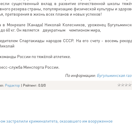
несли существенный вклад в развитие отечественной школы тяжё
ивного резерва страны, популяризацию физической культуры и здоров
я, претворения в жизнь всех планов и новых успехов!
 в Монреале (Канада) Николай Колесников, уроженец Бугульминск
и до 60 кг. Он является двукратным чемпионом мира,
дителем Спартакиады народов СССР. На его счету - восемь рекор
Николай
команды России по тяжёлой атлетике.
ресс-служба Минспорта России.
По информации:
Бугульминская газ
ил
:
Редактор
|
Рейтинг
:
0.0
/
0
ом застрелили криминалитета, оказавшего им вооруженное