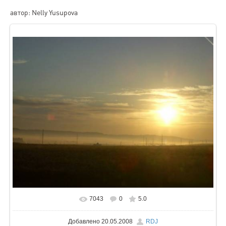
автор: Nelly Yusupova
7043
0
5.0
В реальном размере
604x453
/ 20.9Kb
Добавлено
20.05.2008
RDJ